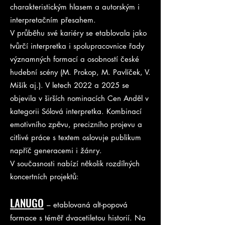
charakteristickým hlasem a autorským i
interpretačním přesahem.
V průběhu své kariéry se etablovala jako
tvůrčí interpretka i spolupracovnice řady
významných formací a osobností české
hudební scény (M. Prokop, M. Pavlíček, V.
Mišík aj.). V letech 2022 a 2025 se
objevila v širších nominacích Cen Anděl v
kategorii Sólová interpretka. Kombinací
emotivního zpěvu, precizního projevu a
citlivé práce s textem oslovuje publikum
napříč generacemi i žánry.
V současnosti nabízí několik rozdílných
koncertních projektů:
LANUGO
– etablovaná alt-popová
formace s téměř dvacetiletou historií. Na