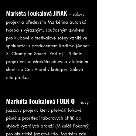
Markéta Foukalová JINAK
– sólový
projekt a především Markétina autorská
tvorba s výrazným, současným zvukem
pro klubové a festivalové scény vznikl ve
spolupráci s producentem Radimo (Annet
X, Champion Sound, Rest aj.). S tímto
projektem se Markéta objevila v letošním
shortlistu Cen Anděl v kategorii Sólová
interpretka.
Markéta Foukalová FOLK Q
–
nový
jazzový projekt, který přetváří folkové
písně z prostředí táborových ohňů do
stylově vyzrálých aranží (Mikuláš Pokorný)
pro akustické jazzové trio. Markétu zde