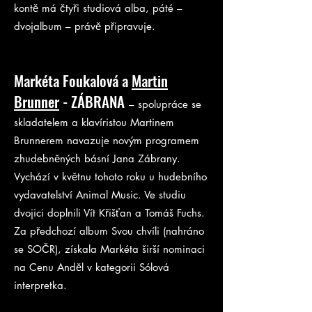
kontě má čtyři studiová alba, páté –
dvojalbum – právě připravuje.
Markéta Foukalová a
Martin
Brunner
- ZÁBRANA
– spolupráce se
skladatelem a klavíristou Martinem
Brunnerem navazuje novým programem
zhudebněných básní Jana Zábrany.
Vychází v květnu tohoto roku u hudebního
vydavatelství Animal Music. Ve studiu
dvojici doplnili Vít Křišťan a Tomáš Fuchs.
Za předchozí album Svou chvíli (nahráno
se SOČR), získala Markéta širší nominaci
na Cenu Anděl v kategorii Sólová
interpretka.