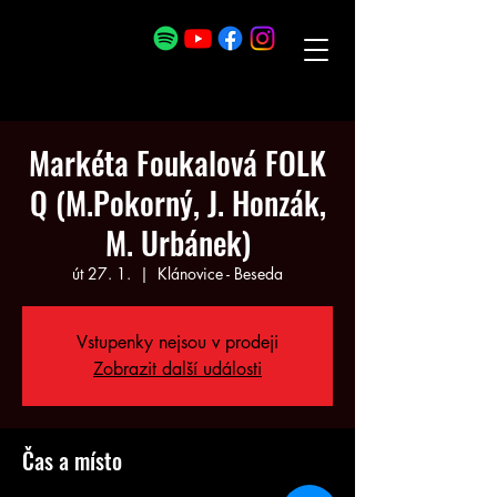
Markéta Foukalová FOLK
Q (M.Pokorný, J. Honzák,
M. Urbánek)
út 27. 1.
  |  
Klánovice - Beseda
Vstupenky nejsou v prodeji
Zobrazit další události
Čas a místo